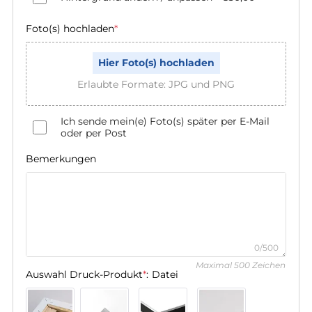
Foto(s) hochladen
*
Hier Foto(s) hochladen
Erlaubte Formate: JPG und PNG
Ich sende mein(e) Foto(s) später per E-Mail
oder per Post
Bemerkungen
0/500
Maximal 500 Zeichen
Auswahl Druck-Produkt
*
:
Datei