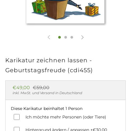
Karikatur zeichnen lassen -
Geburtstagsfreude (cdi455)
Normaler
Sonderpreis
€49,00
€59,00
Preis
inkl. MwSt. und Versand in Deutschland
Diese Karikatur beinhaltet 1 Person
Ich möchte mehr Personen (oder Tiere)
Hintergrund ändern / anpassen
+€30,00