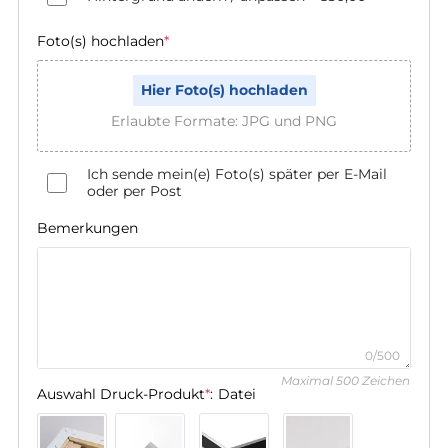
Foto(s) hochladen
*
Hier Foto(s) hochladen
Erlaubte Formate: JPG und PNG
Ich sende mein(e) Foto(s) später per E-Mail
oder per Post
Bemerkungen
0/500
Maximal 500 Zeichen
Auswahl Druck-Produkt
*
:
Datei