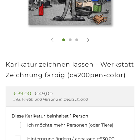
Karikatur zeichnen lassen - Werkstatt
Zeichnung farbig (ca200pen-color)
Normaler
Sonderpreis
€39,00
€49,00
Preis
inkl. MwSt. und Versand in Deutschland
Diese Karikatur beinhaltet 1 Person
Ich möchte mehr Personen (oder Tiere)
Hintergrund ändern / anpassen
+€30,00