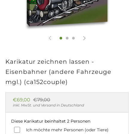
Karikatur zeichnen lassen -
Eisenbahner (andere Fahrzeuge
mgl.) (ca152couple)
Normaler
Sonderpreis
€69,00
€79,00
Preis
inkl. MwSt. und Versand in Deutschland
Diese Karikatur beinhaltet 2 Personen
Ich möchte mehr Personen (oder Tiere)