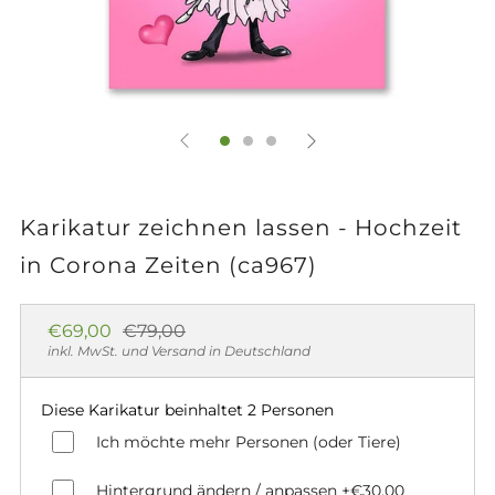
Karikatur zeichnen lassen - Hochzeit
in Corona Zeiten (ca967)
Normaler
Sonderpreis
€69,00
€79,00
Preis
inkl. MwSt. und Versand in Deutschland
Diese Karikatur beinhaltet 2 Personen
Ich möchte mehr Personen (oder Tiere)
Hintergrund ändern / anpassen
+€30,00