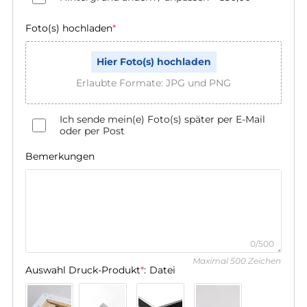
Foto(s) hochladen
*
Hier Foto(s) hochladen
Erlaubte Formate: JPG und PNG
Ich sende mein(e) Foto(s) später per E-Mail
oder per Post
Bemerkungen
0/500
Maximal 500 Zeichen
Auswahl Druck-Produkt
*
:
Datei