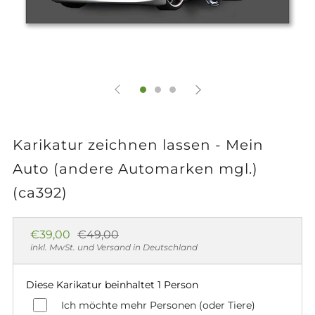
Karikatur zeichnen lassen - Mein
Auto (andere Automarken mgl.)
(ca392)
Normaler
Sonderpreis
€39,00
€49,00
Preis
inkl. MwSt. und Versand in Deutschland
Diese Karikatur beinhaltet 1 Person
Ich möchte mehr Personen (oder Tiere)