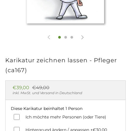
Karikatur zeichnen lassen - Pfleger
(ca167)
Normaler
Sonderpreis
€39,00
€49,00
Preis
inkl. MwSt. und Versand in Deutschland
Diese Karikatur beinhaltet 1 Person
Ich möchte mehr Personen (oder Tiere)
Hintergrund ändern / anpassen
+€30,00