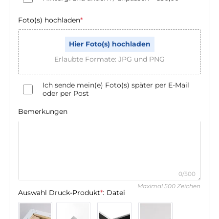
Foto(s) hochladen
*
Hier Foto(s) hochladen
Erlaubte Formate: JPG und PNG
Ich sende mein(e) Foto(s) später per E-Mail
oder per Post
Bemerkungen
0/500
Maximal 500 Zeichen
Auswahl Druck-Produkt
*
:
Datei