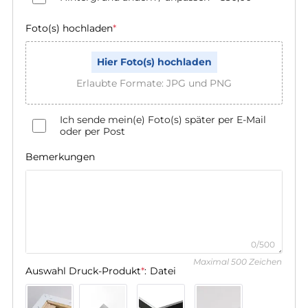
Foto(s) hochladen
*
Hier Foto(s) hochladen
Erlaubte Formate: JPG und PNG
Ich sende mein(e) Foto(s) später per E-Mail
oder per Post
Bemerkungen
0/500
Maximal 500 Zeichen
Auswahl Druck-Produkt
*
:
Datei