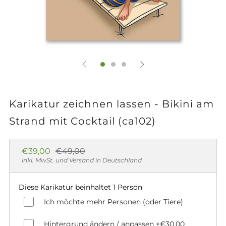
Karikatur zeichnen lassen - Bikini am
Strand mit Cocktail (ca102)
Normaler
Sonderpreis
€39,00
€49,00
Preis
inkl. MwSt. und Versand in Deutschland
Diese Karikatur beinhaltet 1 Person
Ich möchte mehr Personen (oder Tiere)
Hintergrund ändern / anpassen
+€30,00