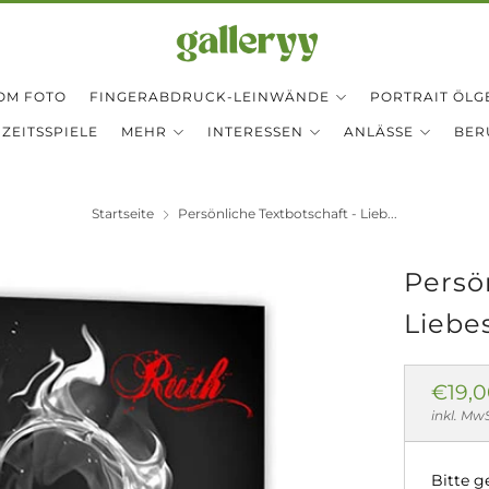
OM FOTO
FINGERABDRUCK-LEINWÄNDE
PORTRAIT ÖLG
ZEITSSPIELE
MEHR
INTERESSEN
ANLÄSSE
BER
Startseite
Persönliche Textbotschaft - Lieb...
Persö
Liebe
Norm
€19,
Preis
inkl. Mw
Bitte g