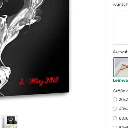
wünsche
Auswah
Leinw
Größe 
20x
40x
60x
80x