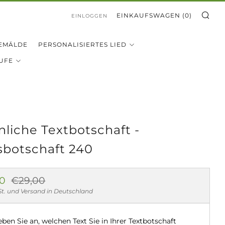
SU
EINKAUFSWAGEN (
0
)
EINLOGGEN
EMÄLDE
PERSONALISIERTES LIED
UFE
nliche Textbotschaft -
sbotschaft 240
aler
Sonderpreis
00
€29,00
St. und Versand in Deutschland
eben Sie an, welchen Text Sie in Ihrer Textbotschaft