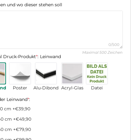
n und wo dieser stehen soll
0/500
Maximal 500 Zeichen
l Druck-Produkt
*
:
Leinwand
and
Poster
Alu-Dibond
Acryl-Glas
Datei
der Leinwand
*
:
20 cm
+€39,90
40 cm
+€49,90
60 cm
+€79,90
80 cm
+€99,90