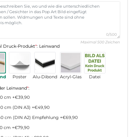
0/500
Maximal 500 Zeichen
l Druck-Produkt
*
:
Leinwand
and
Poster
Alu-Dibond
Acryl-Glas
Datei
der Leinwand
*
:
20 cm
+€39,90
0 cm (DIN A3)
+€49,90
40 cm (DIN A2) Empfehlung
+€69,90
50 cm
+€79,90