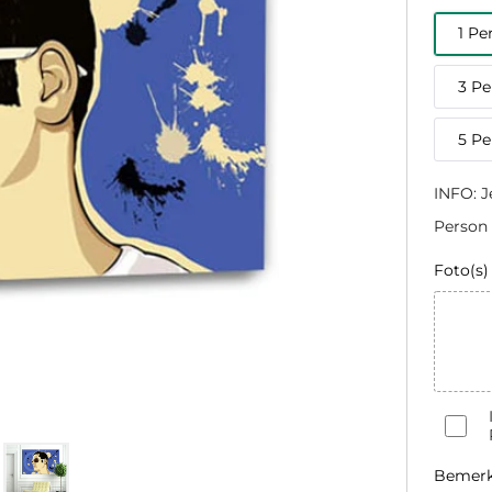
1 Pe
3 P
5 P
INFO: J
Person 
Foto(s)
Bemer