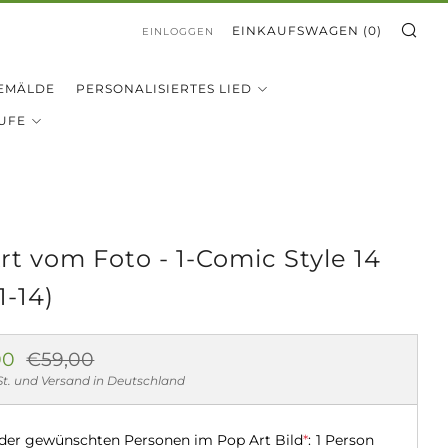
SU
EINKAUFSWAGEN (
0
)
EINLOGGEN
EMÄLDE
PERSONALISIERTES LIED
UFE
rt vom Foto - 1-Comic Style 14
1-14)
aler
Sonderpreis
00
€59,00
St. und Versand in Deutschland
 der gewünschten Personen im Pop Art Bild
*
:
1 Person