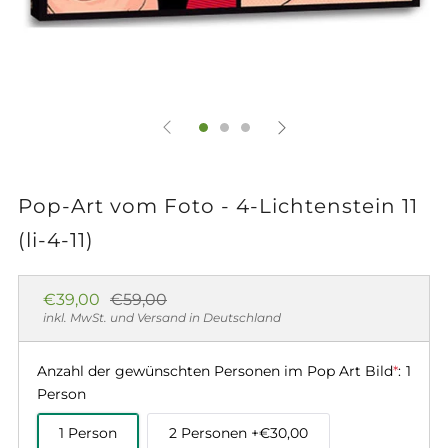
Pop-Art vom Foto - 4-Lichtenstein 11
(li-4-11)
Normaler
Sonderpreis
€39,00
€59,00
Preis
inkl. MwSt. und Versand in Deutschland
Anzahl der gewünschten Personen im Pop Art Bild
*
:
1
Person
1 Person
2 Personen
+€30,00