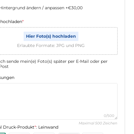
Hintergrund ändern / anpassen
+€30,00
 hochladen
*
Hier Foto(s) hochladen
Erlaubte Formate: JPG und PNG
Ich sende mein(e) Foto(s) später per E-Mail oder per
Post
kungen
0/500
Maximal 500 Zeichen
l Druck-Produkt
*
:
Leinwand