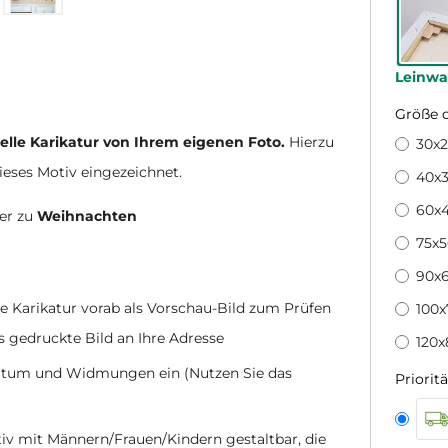
Leinw
Größe 
uelle Karikatur von Ihrem eigenen Foto.
Hierzu
30x
dieses Motiv eingezeichnet.
40x3
60x
er zu
Weihnachten
75x
90x6
ge Karikatur vorab als Vorschau-Bild zum Prüfen
100
s gedruckte Bild an Ihre Adresse
120x
 Datum und Widmungen ein (Nutzen Sie das
Prioritä
nativ mit Männern/Frauen/Kindern gestaltbar, die