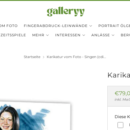
OM FOTO
FINGERABDRUCK-LEINWÄNDE
PORTRAIT ÖLG
ZEITSSPIELE
MEHR
INTERESSEN
ANLÄSSE
BER
Startseite
Karikatur vom Foto - Singen (cdi...
Karik
Norm
€79,
Preis
inkl. Mw
Diese K