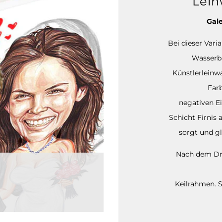
Lein
Gale
Bei dieser Vari
Wasserba
Künstlerleinw
Far
negativen Ei
Schicht Firnis 
sorgt und gl
Nach dem Dru
Keilrahmen. S