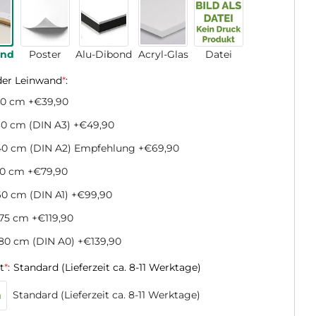
and
Poster
Alu-Dibond
Acryl-Glas
Datei
der Leinwand
*
:
20 cm
+€39,90
0 cm (DIN A3)
+€49,90
40 cm (DIN A2) Empfehlung
+€69,90
50 cm
+€79,90
0 cm (DIN A1)
+€99,90
x75 cm
+€119,90
80 cm (DIN A0)
+€139,90
t
*
:
Standard (Lieferzeit ca. 8-11 Werktage)
Standard (Lieferzeit ca. 8-11 Werktage)