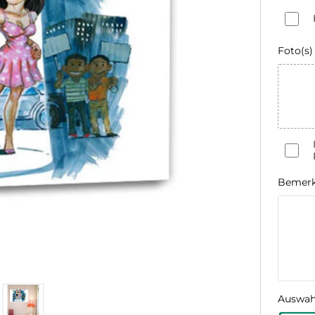
Foto(s)
Bemer
Auswah