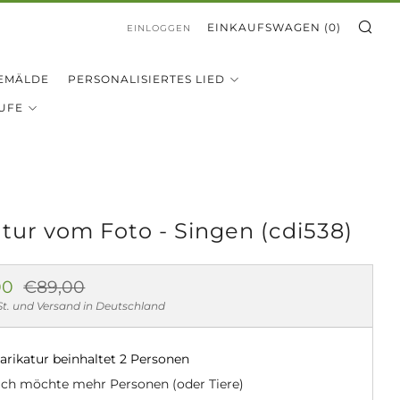
SU
EINKAUFSWAGEN (
0
)
EINLOGGEN
EMÄLDE
PERSONALISIERTES LIED
UFE
atur vom Foto - Singen (cdi538)
aler
Sonderpreis
00
€89,00
St. und Versand in Deutschland
arikatur beinhaltet 2 Personen
Ich möchte mehr Personen (oder Tiere)