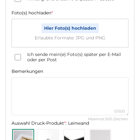
Foto(s) hochladen
*
Hier Foto(s) hochladen
Erlaubte Formate: JPG und PNG
Ich sende mein(e) Foto(s) später per E-Mail
oder per Post
Bemerkungen
0/500
Maximal 500 Zeichen
Auswahl Druck-Produkt
*
:
Leinwand