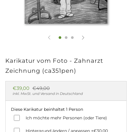
Karikatur vom Foto - Zahnarzt
Zeichnung (ca351pen)
Normaler
Sonderpreis
€39,00
€49,00
Preis
inkl. MwSt. und Versand in Deutschland
Diese Karikatur beinhaltet 1 Person
Ich möchte mehr Personen (oder Tiere)
Hintergrund ändern / anpassen
+€30,00