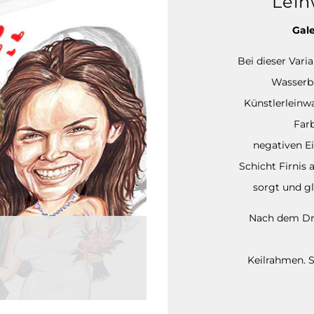
Lein
Gale
Bei dieser Vari
Wasserba
Künstlerleinw
Far
negativen Ei
Schicht Firnis 
sorgt und gl
Nach dem Dru
Keilrahmen. S