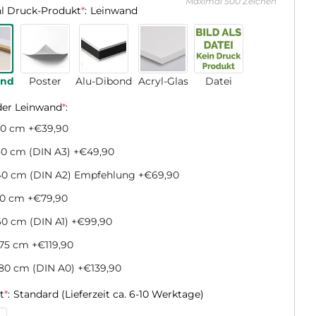
Maximal 500 Zeichen
l Druck-Produkt
*
:
Leinwand
and
Poster
Alu-Dibond
Acryl-Glas
Datei
der Leinwand
*
:
20 cm
+€39,90
0 cm (DIN A3)
+€49,90
40 cm (DIN A2) Empfehlung
+€69,90
50 cm
+€79,90
0 cm (DIN A1)
+€99,90
x75 cm
+€119,90
80 cm (DIN A0)
+€139,90
t
*
:
Standard (Lieferzeit ca. 6-10 Werktage)