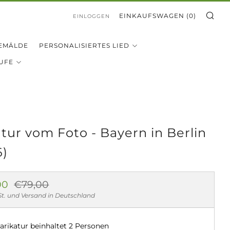
SU
EINKAUFSWAGEN (
0
)
EINLOGGEN
EMÄLDE
PERSONALISIERTES LIED
UFE
atur vom Foto - Bayern in Berlin
6)
aler
Sonderpreis
00
€79,00
St. und Versand in Deutschland
arikatur beinhaltet 2 Personen