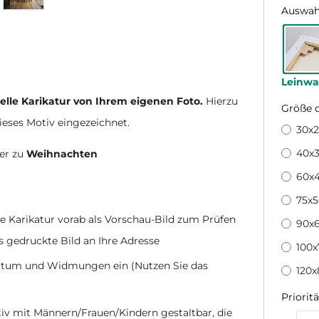
Auswah
Leinw
uelle Karikatur von Ihrem eigenen Foto.
Hierzu
Größe 
dieses Motiv eingezeichnet.
30x
40x3
er zu
Weihnachten
60x
75x
ge Karikatur vorab als Vorschau-Bild zum Prüfen
90x6
s gedruckte Bild an Ihre Adresse
100
 Datum und Widmungen ein (Nutzen Sie das
120x
Prioritä
nativ mit Männern/Frauen/Kindern gestaltbar, die