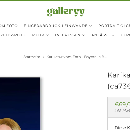
OM FOTO
FINGERABDRUCK-LEINWÄNDE
PORTRAIT ÖLG
ZEITSSPIELE
MEHR
INTERESSEN
ANLÄSSE
BER
Startseite
Karikatur vom Foto - Bayern in B...
Karik
(ca73
Norm
€69,
Preis
inkl. Mw
Diese K