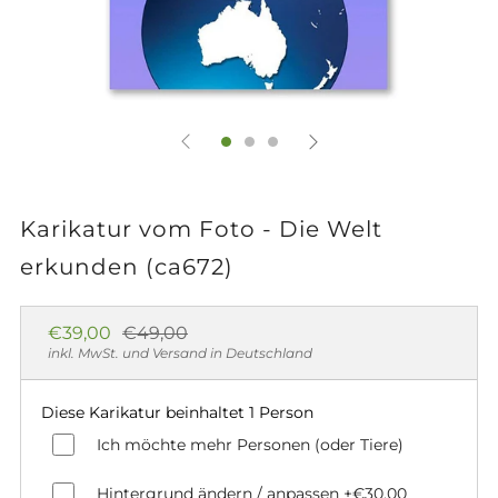
Karikatur vom Foto - Die Welt
erkunden (ca672)
Normaler
Sonderpreis
€39,00
€49,00
Preis
inkl. MwSt. und Versand in Deutschland
Diese Karikatur beinhaltet 1 Person
Ich möchte mehr Personen (oder Tiere)
Hintergrund ändern / anpassen
+€30,00