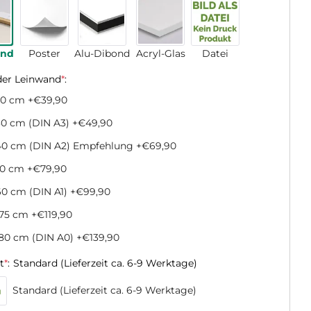
and
Poster
Alu-Dibond
Acryl-Glas
Datei
der Leinwand
*
:
20 cm
+€39,90
0 cm (DIN A3)
+€49,90
40 cm (DIN A2) Empfehlung
+€69,90
50 cm
+€79,90
0 cm (DIN A1)
+€99,90
x75 cm
+€119,90
80 cm (DIN A0)
+€139,90
t
*
:
Standard (Lieferzeit ca. 6-9 Werktage)
Standard (Lieferzeit ca. 6-9 Werktage)