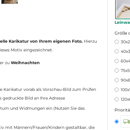
Leinw
Größe 
uelle Karikatur von Ihrem eigenen Foto.
Hierzu
30x
dieses Motiv eingezeichnet.
40x3
60x
er zu
Weihnachten
75x
90x6
ge Karikatur vorab als Vorschau-Bild zum Prüfen
100
s gedruckte Bild an Ihre Adresse
120x
 Datum und Widmungen ein (Nutzen Sie das
Prioritä
nativ mit Männern/Frauen/Kindern gestaltbar, die