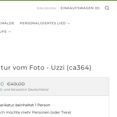
SU
EINKAUFSWAGEN (
0
)
EINLOGGEN
EMÄLDE
PERSONALISIERTES LIED
UFE
atur vom Foto - Uzzi (ca364)
aler
Sonderpreis
00
€49,00
St. und Versand in Deutschland
arikatur beinhaltet 1 Person
Ich möchte mehr Personen (oder Tiere)