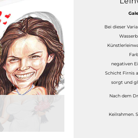
Lein
Gale
Bei dieser Vari
Wasserba
Künstlerleinw
Far
negativen Ei
Schicht Firnis 
sorgt und gl
Nach dem Dru
Keilrahmen. S