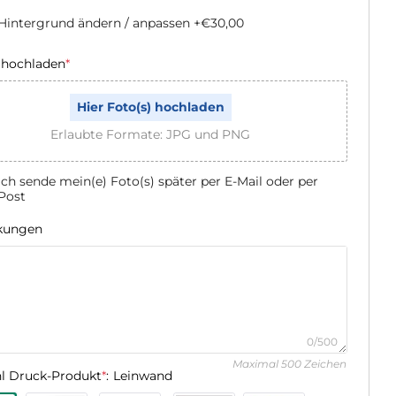
Hintergrund ändern / anpassen
+€30,00
 hochladen
*
Hier Foto(s) hochladen
Erlaubte Formate: JPG und PNG
Ich sende mein(e) Foto(s) später per E-Mail oder per
Post
kungen
0/500
Maximal 500 Zeichen
l Druck-Produkt
*
:
Leinwand