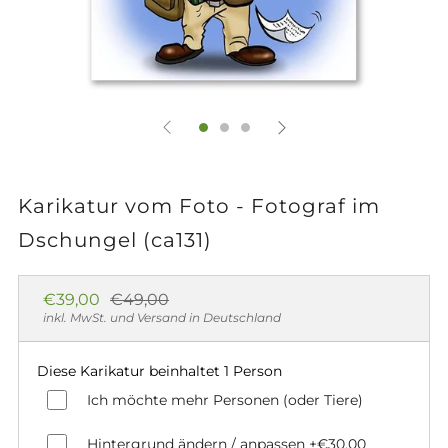
Karikatur vom Foto - Fotograf im
Dschungel (ca131)
Normaler
Sonderpreis
€39,00
€49,00
Preis
inkl. MwSt. und Versand in Deutschland
Diese Karikatur beinhaltet 1 Person
Ich möchte mehr Personen (oder Tiere)
Hintergrund ändern / anpassen
+€30,00