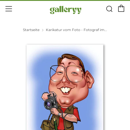
E
Suc
Menü
Startseite
Karikatur vom Foto - Fotograf im...