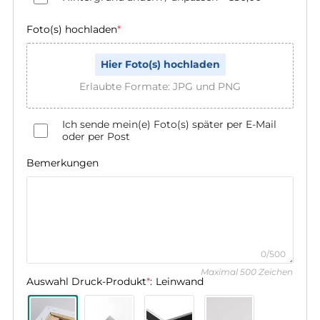
Foto(s) hochladen
*
Hier Foto(s) hochladen
Erlaubte Formate: JPG und PNG
Ich sende mein(e) Foto(s) später per E-Mail
oder per Post
Bemerkungen
0/500
Maximal 500 Zeichen
Auswahl Druck-Produkt
*
:
Leinwand